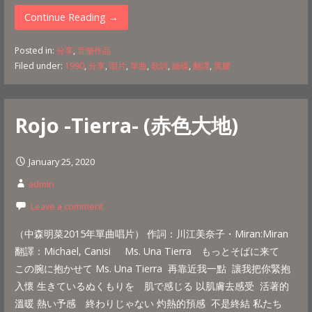
Continue Reading →
Posted in:
分享
,
音樂作品
Filed under:
1990
,
分享
,
唱片
,
單曲
,
歌詞
,
細碟
,
翻譯
,
黑膠
Rojo -Tierra- (赤色大地)
January 25, 2020
admin
Leave a comment
（中森明菜2015年單曲唱片） 作詞：川江美奈子・Miran:Miran
翻譯：Michael, Canisi Ms. Una Tierra もっとそばに来て
この腕に抱かせて Ms. Una Tierra 再靠近我一點 讓我把你緊抱
入懷 生きているぬくもりを 肌で感じる 以肌膚去感受 活著的
溫暖 熱い予感 終わりじゃない 灼熱的預感 不是終結 私たち