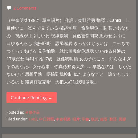
2 Comments
（中森明菜1982年單曲唱片） 作詞‎：‎売野雅勇 翻譯：Canisi 上
目使いに 盗んで見ている 摵起堂眉 偷偷望你一眼 蒼いあなた
の 視線がまぶしいわ 視線接觸 竟然被你閃親 思わせぶりに
口びるぬらし 我扮吓嘢 舔舔嘴唇 きっかけぐらいは こっちで
つくってあげる 見你怕醜 就比個機會你識我 いわゆる普通の
17歳だわ 咩叫平凡17歳 就係我呢類 女の子のこと 知らなすぎ
るのあなた… 女仔心事 你真係知得太少…… 早熟なのは しかた
ないけど 思想早熟 唔輪到我控制 似たようなこと 誰でもして
いるのよ 識男仔呢家嘢 大把人好似我咁做啦…
Continue Reading →
Posted in:
音樂作品
Filed under:
1982
,
中日對照
,
中森明菜
,
唱片
,
單曲
,
歌詞
,
細碟
,
翻譯
,
黑膠