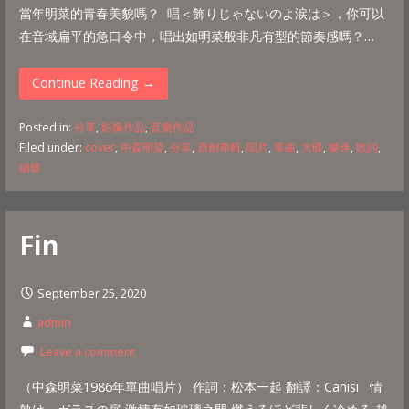
當年明菜的青春美貌嗎？ 唱＜飾りじゃないのよ涙は＞，你可以
在音域扁平的急口令中，唱出如明菜般非凡有型的節奏感嗎？…
Continue Reading →
Posted in:
分享
,
影像作品
,
音樂作品
Filed under:
cover
,
中森明菜
,
分享
,
原創專輯
,
唱片
,
單曲
,
大碟
,
樂迷
,
歌詞
,
細碟
Fin
September 25, 2020
admin
Leave a comment
（中森明菜1986年單曲唱片） 作詞‎：‎松本一起 翻譯：Canisi 情