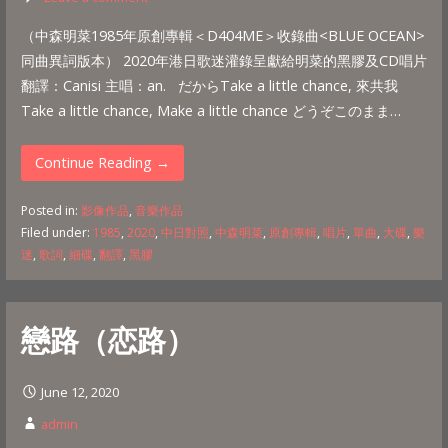
（中森明菜1985年原創專輯＜D404ME＞收錄曲<BLUE OCEAN>
同曲異詞版本） 2020年港日歌迷灌錄呈獻給明菜的黑膠及CD唱片
翻譯：Canisi 主唱：an. だからTake a little chance, 來共我
Take a little chance, Make a little chance どうぞこのまま…
Continue Reading →
Posted in:
影像作品
,
音樂作品
Filed under:
1985
,
2020
,
中日對照
,
中森明菜
,
原創專輯
,
唱片
,
單曲
,
大碟
,
樂
迷
,
歌詞
,
細碟
,
翻譯
,
黑膠
戀路（恋路）
June 12, 2020
admin