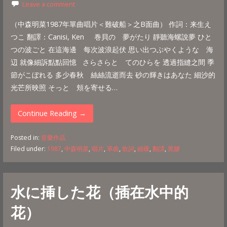
Leave a comment
（中森明菜1987年單曲唱片＜難破船＞之B面曲） 作詞：来生え
つこ 翻譯：Canisi, Ken 巻貝の 夢がたり 靜聽海螺說夢 ひと
つの波ごと 在這海邊 每次波浪起伏 思い出つぶやくような 海
辺 就像細訴點點回憶 さらさらと てのひらを 透過指縫之間 季
節がこぼれる 多少春秋 絲絲流逝而去 砂の輝きはあなた 細沙的
光芒所映照 そっと 頬を寄せる…
Continue Reading →
Posted in:
音樂作品
Filed under:
1987
,
中森明菜
,
唱片
,
單曲
,
歌詞
,
細碟
,
翻譯
,
黑膠
水に挿した花（插在水中的
花）