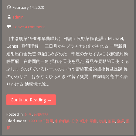
February 14, 2020
admin
Leave a comment
（中森明菜1990年單曲唱片） 作詞‎：只野菜摘 翻譯：Michael,
Canisi 歌詞理解 三日月からプラチナの光がもれる 一彎新月
透射出白金光芒 気配にめざめた 部屋のかたすみに 我察覺到動
靜而醒 在房間的一角 揺れる天使を見た 看見在晃動的天使 くる
ぶしまでのびているレースのすそは 蕾絲花邊的裙擺長及足踝 翼
のかわりに はかなくひらめき 代替了雙翼 在朦朧閃亮 甘く語
りかける 她親切地說…
Continue Reading →
Posted in:
分享
,
音樂作品
Filed under:
1990
,
中日對照
,
中森明菜
,
分享
,
唱片
,
單曲
,
歌詞
,
細碟
,
翻譯
,
黑
膠