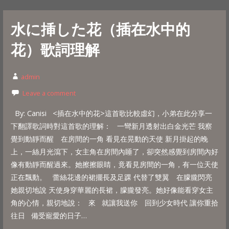
水に挿した花（插在水中的
花）歌詞理解
admin
Leave a comment
By: Canisi <插在水中的花>這首歌比較虛幻，小弟在此分享一
下翻譯歌詞時對這首歌的理解： 一彎新月透射出白金光芒 我察
覺到動靜而醒 在房間的一角 看見在晃動的天使 新月掛起的晚
上，一絲月光瀉下，女主角在房間內睡了，卻突然感覺到房間內好
像有動靜而醒過來。她擦擦眼睛，竟看見房間的一角，有一位天使
正在飄動。 蕾絲花邊的裙擺長及足踝 代替了雙翼 在朦朧閃亮
她親切地說 天使身穿華麗的長裙，朦朧發亮。她好像能看穿女主
角的心情，親切地說： 來 就讓我送你 回到少女時代 讓你重拾
往日 備受寵愛的日子…