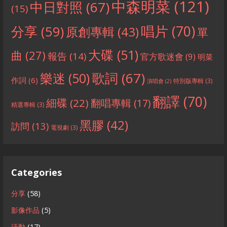
中森明菜
(121)
中日對照
(67)
(15)
分享
(59)
唱片
(70)
原創專輯
(43)
單
大碟
(51)
曲
(27)
報告
(14)
官方歌迷會
(9)
明菜
歌詞
(67)
樂迷
(50)
作詞
(6)
特別版專輯
(3)
演唱會
(2)
翻譯
(70)
細碟
(22)
翻唱專輯
(17)
精選專輯
(3)
黑膠
(42)
訪問
(13)
電視劇
(3)
Categories
分享
(58)
影像作品
(5)
活動
(17)