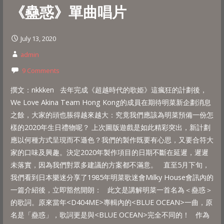
《蠱惑》單曲唱片
July 13, 2020
admin
9 Comments
撰文：nkkken 去年完成《超越時代的歌姫》這瘋狂的計劃後，
We Love Akina Team Hong Kong的成員在期待明菜新企劃消息
之餘，大家的頭也脹得越來越大：究竟我們應該為明菜預備一份怎
樣的2020年生日禮物呢？ 上次圖版遊戲是如此精彩突出，新計劃
應以何種方式呈現而不遜色？我們的製作既要有心思，又要合符大
家的口味及興趣。決定2020年製作項目的日期不斷在延遲，遲遲
未落實，因為我們對眾多建議的方案都不滿意。 直至5月下旬，
我們看到日本樂迷分享了1985年明菜歌迷會Milky House會訊內的
一篇介紹後，立即豁然開朗： 此文是講解明菜一首名為＜蠱惑＞
的歌詞。原來當年<D404ME>專輯內的<BLUE OCEAN>一曲，原
名是「蠱惑」，歌詞更是與<BLUE OCEAN>完全不同的！ 作為