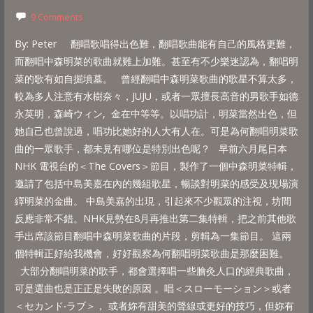
9 Comments
By: Peter 翻唱歌唱得出色難，翻唱歌曲能有自己的風格更難，
而翻唱中森明菜的歌曲就難上加難。甚至有不少樂迷認為，翻唱明
菜的歌有如自掘墳墓。 曾經翻唱中森明菜歌曲的歌星不算太多，
較為多人注意有水樹奈々，JUJU，或者一眾擅長高音的男歌手如德
永英明，森崎ウィン, 金在中等等。以唱功計，明菜當然出色，但
她自己也曾說過，唱功比她好的人大有人在。可是為何翻唱明菜歌
曲的一眾歌手，都未見有哪位是特別出色呢？ 早前六月尾日本
NHK 電視台的＜The Covers＞節目，製作了一個中森明菜特輯，
邀請了包括中島美嘉在內的幾組歌星，暢談對明菜的感受及現場演
繹明菜的金曲。 中島美嘉的出現，引起來不少觀眾的注視，坊間
反應非常不錯。NHK見勢在8月再推出第二集特輯，把之前其他歌
手出席該節目翻唱中森明菜歌曲的片段，剪輯為一集節目。 這兩
個特輯正好給我機會，好好觀察為何翻唱明菜歌曲是那麼困難。
大部分翻唱明菜的歌手，都會選擇唱一些膾灸人口的經典歌曲，
可是選曲也是正正是失敗的原因 。唱＜スローモーション＞或者
＜セカンド‧ラブ＞， 或者妳有甜美的聲線或更好的技巧，但妳有