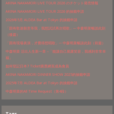
AKINA NAKAMORI LIVE TOUR 2026 のチケット発売情報
AKINA NAKAMORI LIVE TOUR 2026 的抽籤申請
2026年5月 ALDEA Bar at Tokyo 的抽籤申請
「因有歌迷願意等我，我想試試再次唱歌」─ 中森明菜暢談此刻
（後篇）
「因有現場表演，才覺得想唱歌」─ 中森明菜暢談此刻（前篇）
中森明菜 活出人生新一章 –「能讓自己展露笑容，我感到非常幸
福」
如何登記日本7 Ticket購票網頁成為會員
AKINA NAKAMORI DINNER SHOW 2025的抽籤申請
2025年7月 ALDEA Bar at Tokyo 的抽籤申請
中森明菜的All Time Request（第4段）
Tags