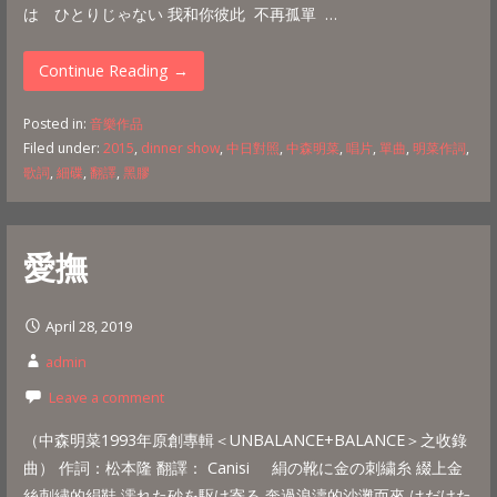
は ひとりじゃない 我和你彼此 不再孤單 …
Continue Reading →
Posted in:
音樂作品
Filed under:
2015
,
dinner show
,
中日對照
,
中森明菜
,
唱片
,
單曲
,
明菜作詞
,
歌詞
,
細碟
,
翻譯
,
黑膠
愛撫
April 28, 2019
admin
Leave a comment
（中森明菜1993年原創專輯＜UNBALANCE+BALANCE＞之收錄
曲） 作詞：松本隆 翻譯： Canisi 絹の靴に金の刺繍糸 綴上金
絲刺繡的絹鞋 濡れた砂を駆け寄る 奔過浪濤的沙灘而來 はだけた