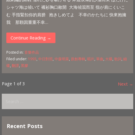
シャツ海は傾いて 襯衫胸口敞開 大海傾瀉而至 指が肩にくいこ
む 手指緊扣你的肩膀 抱きしめてよ 不幸のかたちに 快來抱擁
我 那顆因重重不幸…
Continue Reading →
Posted in:
音樂作品
Filed under:
1993
,
中日對照
,
中森明菜
,
原創專輯
,
唱片
,
單曲
,
大碟
,
歌詞
,
細
碟
,
翻譯
,
黑膠
Post
Page 1 of 3
Next →
navigation
Search
for:
Recent Posts