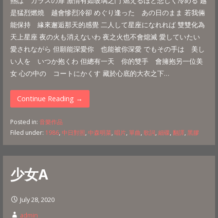
熱は ガラスの扉 激情有如玻璃之門 燃えるほど悲しく冷める 越
是猛烈燃燒 越會慘烈冷卻 めぐり逢った あの日のまま 若我倆
能保持 緣來邂逅那天的感覺 二人して星座になれれば 雙雙化為
天上星座 夜の火も消えないわ 夜之火也不會熄滅 愛していたい
愛されながら 但願能深愛你 也能被你深愛 でもその手は 美し
い人を いつか抱くわ 但總有一天 你的雙手 會擁抱另一位美
女 心の中の コートにかくす 藏於心底的大衣之下…
Continue Reading →
Posted in:
音樂作品
Filed under:
1986
,
中日對照
,
中森明菜
,
唱片
,
單曲
,
歌詞
,
細碟
,
翻譯
,
黑膠
少女A
July 28, 2020
admin