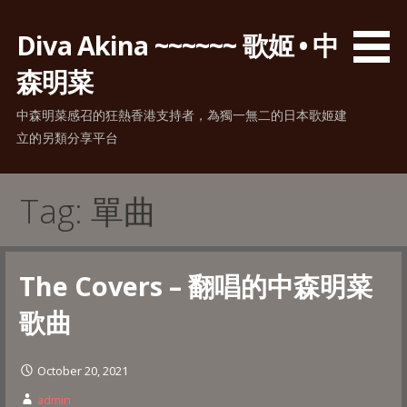
Skip
to
Diva Akina ~~~~~~ 歌姬 • 中
content
森明菜
中森明菜感召的狂熱香港支持者，為獨一無二的日本歌姬建
立的另類分享平台
Tag: 單曲
The Covers – 翻唱的中森明菜
歌曲
October 20, 2021
admin