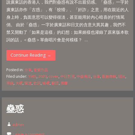
說廣東話的香港人，我們對蠱惑有說不出親切感。「蠱惑」一字於
廣東話亦作「古惑」，有「狡猾」、「奸詐」之意，用在親近的人
身上時，負面意思可以變得很淡，甚至能用於內心暗喜的打情駡
俏。 由於「蠱惑」一字於廣東話和日文的含意大異其趣，我們不
禁又開動了「如果是這樣」的幻想：如果姬樣也灌錄了原來版本歌
詞的話，＜蠱惑＞單曲唱片會是何模樣？ …
Continue Reading →
Posted in:
分享
,
音樂作品
Filed under:
1985
,
2020
,
cover
,
中日對照
,
中森明菜
,
分享
,
原創專輯
,
唱片
,
單曲
,
大碟
,
樂迷
,
歌詞
,
細碟
,
翻譯
,
黑膠
蠱惑
admin
Leave a comment