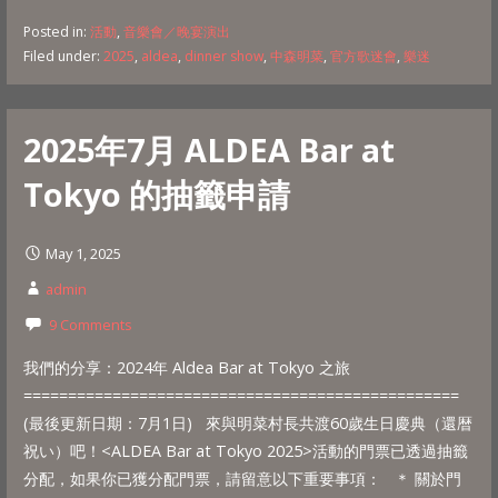
Posted in:
活動
,
音樂會／晚宴演出
Filed under:
2025
,
aldea
,
dinner show
,
中森明菜
,
官方歌迷會
,
樂迷
2025年7月 ALDEA Bar at
Tokyo 的抽籤申請
May 1, 2025
admin
9 Comments
我們的分享：2024年 Aldea Bar at Tokyo 之旅
=================================================
(最後更新日期：7月1日) 來與明菜村長共渡60歲生日慶典（還暦
祝い）吧！<ALDEA Bar at Tokyo 2025>活動的門票已透過抽籤
分配，如果你已獲分配門票，請留意以下重要事項： ＊ 關於門