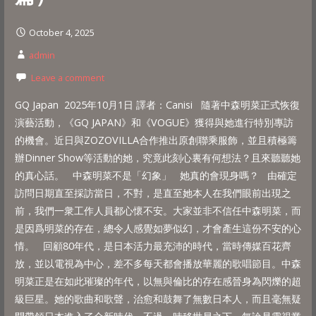
October 4, 2025
admin
Leave a comment
GQ Japan 2025年10月1日 譯者：Canisi 隨著中森明菜正式恢復
演藝活動，《GQ JAPAN》和《VOGUE》獲得與她進行特別專訪
的機會。近日與ZOZOVILLA合作推出原創聯乘服飾，並且積極籌
辦Dinner Show等活動的她，究竟此刻心裏有何想法？且來聽聽她
的真心話。 中森明菜不是「幻象」 她真的會現身嗎？ 由確定
訪問日期直至採訪當日，不對，是直至她本人在我們眼前出現之
前，我們一衆工作人員都心懷不安。大家並非不信任中森明菜，而
是因爲明菜的存在，總令人感覺如夢似幻，才會產生這份不安的心
情。 回顧80年代，是日本活力最充沛的時代，當時傳媒百花齊
放，並以電視為中心，差不多每天都會播放華麗的歌唱節目。中森
明菜正是在如此璀璨的年代，以無與倫比的存在感晉身為閃爍的超
級巨星。她的歌曲和歌聲，治愈和鼓舞了無數日本人，而且毫無疑