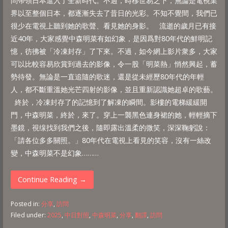
問帶領日本進入了全新時代。不過，時移世易之下，無論是電視業
界以至整個日本，都逐漸失去了昔日的光彩。不知不覺間，我們已
很少在電視上聽到她的歌聲、看見她的身影。 流逝的歲月已有接
近40年，大家感覺中森明菜有如幻象，是因爲對80年代的鮮明記
憶，彷彿被「冷凍封存」了下來。不過，如今網上影片衆多，大家
可以比較容易欣賞到過去的影像，令一股「明菜熱」悄然興起，蓄
勢待發。無論是一直追隨的歌迷，還是從未經歷80年代的年輕
人，都不斷重溫她光芒四射的影像，並且重新認識她超卓的歌藝。
終於，冷凍封存了的記憶到了解凍的瞬間。影樓的電梯緩緩開
門，中森明菜，終於，來了。穿上一襲黑色連身裙的她，輕輕摘下
墨鏡，視缐找到我們之後，隨即露出溫柔的微笑，深深鞠躬說：
「請各位多多關照。」80年代在電視上看見的笑容，沒有一絲改
變，中森明菜不是幻象………
Continue Reading →
Posted in:
分享
,
訪問
Filed under:
2025
,
中日對照
,
中森明菜
,
分享
,
翻譯
,
訪問