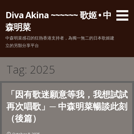
Skip
to
Diva Akina ~~~~~~ 歌姬 • 中
content
森明菜
中森明菜感召的狂熱香港支持者，為獨一無二的日本歌姬建
立的另類分享平台
Tag: 2025
「因有歌迷願意等我，我想試試
再次唱歌」─ 中森明菜暢談此刻
（後篇）
October 8, 2025