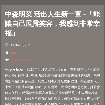
中森明菜 活出人生新一章 –「能
讓自己展露笑容，我感到非常幸
福」
October 3, 2025
admin
Leave a comment
Vogue Japan 2025年11月號 譯者：Canisi 在昭和年代「可愛偶
像」盛行的時期，中森明菜以富有磁性的歌聲和清爽的魅力，展現
出無與倫比的存在感。無論是她本人還是她的歌曲，都在很多人心
中留下了極爲鮮明的印象。如今經過一段長時間休息之後，她將會
何去何從？ 時隔數十年再次為雜誌拍攝全新硬照，中森明菜靜靜
地現身影樓。她以自己獨有的磁性聲音，低聲有禮地向在場人士打
招呼，並且不時露出微笑。她發現有位工作人員帶來了愛犬，更立