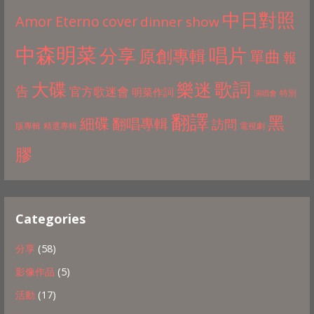
中日對照
Amor Eterno
cover
dinner show
中森明菜
分享
唱片
原創專輯
單曲
報
歌詞
大碟
樂迷
告
官方歌迷會
明菜作詞
特別
演唱會
翻譯
黑
細碟
翻唱專輯
訪問
版專輯
精選專輯
電視劇
膠
Categories
分享
(58)
影像作品
(5)
活動
(17)