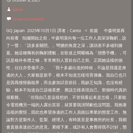
admin
Leave a comment
GQ Japan 2025年10月1日 譯者：Canisi < 前篇 中森明菜再
向前看 拍攝開始之前，中森明菜向每一位工作人員深深鞠躬，說
了一聲：「請多多關照。」彎腰的角度之深，讓頭差不多碰到膝
蓋。她這種獨有的鞠躬禮貌，在歌迷之間暱稱為「摺疊手機」，可
説是格外有禮之極，常常將別人置於自己之前。正因她這樣的個
性，往往亦受傷不少。 「我十多歲出道的時候，不論是我還是身
邊的大人，大家都是新手，根本不知道怎樣培育偶像。我自己也只
是因爲憧憬藝能界，而去參加試音節目，既缺乏知識，也沒有經
驗，根本不知道自己該做甚麽、應該怎樣表現自己。那個時代真的
很艱難。 「但我自己是這樣想的，不管我看起來是怎樣，只要能
令電視機另一端的人露出笑容，就算要我演鬧劇也沒問題。我抱著
這樣的覺悟，因此也希望身邊的工作人員能以專業的態度工作。無
論對方是製作人、監製、經理人，有時甚至是事務所的社長，我都
會直接表達自己的意見。累積下來，或許有人會覺得我不討好，態