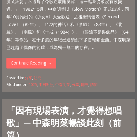
度又狂妄，不過爲了令歌迷展露笑容，這一點我從來沒有改變
過。」 1982年5月，中森明菜以《Slow Motion》正式出道，同
年10月推出的《少女A》大受歡迎，之後繼續發表《Second
Love》（82年）、《1/2的神話》和《禁區》（83年）、《北
翼》、《南風》和《十戒（1984）》、《眼淚不是裝飾品》（84
年）等作品，在十多歲的年紀已連續創下多首暢銷金曲。中森明菜
已超越了偶像的範疇，成為獨一無二的存在。…
Continue Reading →
Posted in:
分享
,
訪問
Filed under:
2025
,
中日對照
,
中森明菜
,
分享
,
翻譯
,
訪問
「因有現場表演，才覺得想唱
歌」─ 中森明菜暢談此刻（前
篇）