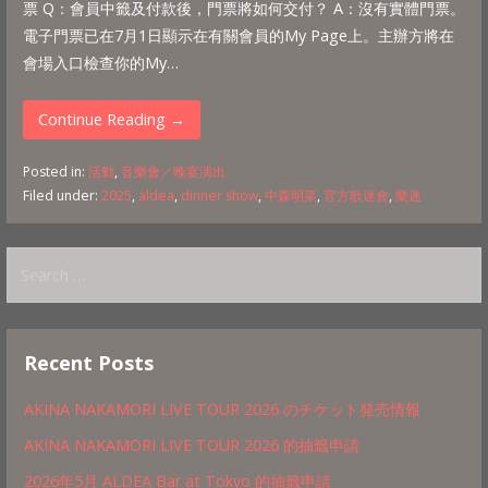
票 Q：會員中籤及付款後，門票將如何交付？ A：沒有實體門票。
電子門票已在7月1日顯示在有關會員的My Page上。主辦方將在
會場入口檢查你的My…
Continue Reading →
Posted in:
活動
,
音樂會／晚宴演出
Filed under:
2025
,
aldea
,
dinner show
,
中森明菜
,
官方歌迷會
,
樂迷
Search
for:
Recent Posts
AKINA NAKAMORI LIVE TOUR 2026 のチケット発売情報
AKINA NAKAMORI LIVE TOUR 2026 的抽籤申請
2026年5月 ALDEA Bar at Tokyo 的抽籤申請