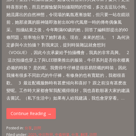
時喜形於色，而且把握恤髮與拍攝期間的空檔，多次去逗玩小狗。
她流露出的自然神態，令現場的氣氛逐漸放鬆，但只要一站在鏡頭
前，她那凌厲的眼神隨即激射出80年代風靡一時的傳奇偶像風
采。 拍攝結束之後，今年剛滿60歲的她，回答了編輯部提出的60
條問題，坦率地分享了她對過去、現在、未來的想法。 1 為何決
定參與今次拍攝？ 對我來説，提到時裝雜誌就會想到
《VOGUE》，因此今次承蒙給予拍攝機會，我真的非常高興。 2
這次拍攝也穿上了與LEE聯乘推出的服裝，牛仔系列是否你衣櫃裏
必備的時裝？ 是的呢。我覺得牛仔褲是很容易陪襯的時裝，因此
我擁有很多不同款式的牛仔褲，有修身的也有寬鬆的，我都很喜
歡。 3 最近配襯服飾時有甚麽傾向和喜好？ 跟之前沒有甚麽改
變呢。工作時大家都會幫我配襯得很好，我也喜歡順著大家的建議
去嘗試。（私下生活中）如果有人給我建議，我也會穿穿看。…
Continue Reading →
Posted in:
分享
,
訪問
Filed under:
2025
,
中日對照
,
中森明菜
,
分享
,
翻譯
,
訪問