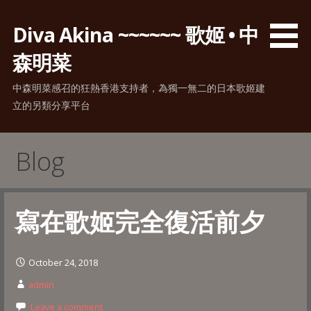
Skip
to
Diva Akina ~~~~~~ 歌姬 • 中
content
森明菜
中森明菜感召的狂熱香港支持者，為獨一無二的日本歌姬建
立的另類分享平台
Blog
寫在歌姬完全復活前夕
October 24, 2018
admin
Leave a comment