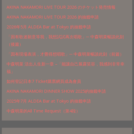
AKINA NAKAMORI LIVE TOUR 2026 のチケット発売情報
AKINA NAKAMORI LIVE TOUR 2026 的抽籤申請
2026年5月 ALDEA Bar at Tokyo 的抽籤申請
「因有歌迷願意等我，我想試試再次唱歌」─ 中森明菜暢談此刻
（後篇）
「因有現場表演，才覺得想唱歌」─ 中森明菜暢談此刻（前篇）
中森明菜 活出人生新一章 –「能讓自己展露笑容，我感到非常幸
福」
如何登記日本7 Ticket購票網頁成為會員
AKINA NAKAMORI DINNER SHOW 2025的抽籤申請
2025年7月 ALDEA Bar at Tokyo 的抽籤申請
中森明菜的All Time Request（第4段）