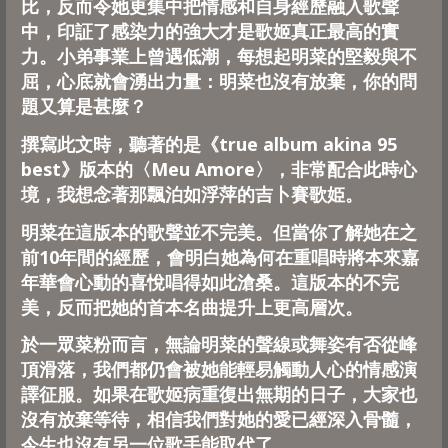
比，
反而令她更集中把情感和自身經歷融入歌聲
中，
印証了感染力的強大才是歌姬真正最高的實
力。
小弟事業上曾遇低潮，每想起明菜的堅毅與不
屈，
心底就會湧出力量：明菜也沒有放棄，你的問
題又算是甚麼？
撰寫此文時，聽著的是《true album akina 95
best》版本的〈Meu Amore〉，非常配合此時心
境，
我想念著那飄泊如浮萍的吉卜賽歌姫。
明菜在這版本的歌聲並不完美。
但當你了解她在之
前10年間的經歷，
會明白她為何在重唱時將本來嘉
年華會心動的喜悅唱得如此滄桑。
這版本的不完
美，反而把她的首本名曲提升上更高層次。
於一眾菜粉而言，無論明菜的聲線或舞姿有否從峰
頂滑落，
我們都仍會被她能輕易觸動人心的情感演
譯征服。
如果在歌姬病重復出無期的日子，大家也
沒有放棄等待，
相信我們對她的愛已經深入骨髓，
今生也沒有另一位歌手能取代了。