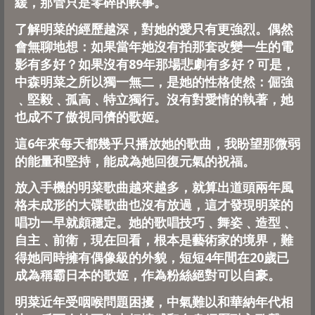
緩，那管只是零碎的軼事。
了解明菜的經歷越深，對她的愛只有更強烈。偶然
會無聊地想：
如果當年她沒有拍那套改變一生的電
影有多好？
如果沒有89年那場悲劇有多好？可是，
中森明菜之所以獨一無二，
是她的性格使然：倔強
﹑堅毅﹑孤高﹑特立獨行。
沒有對愛情的執著，她
也成不了傲視同儕的歌姬。
這6年來每天都幾乎只播放她的歌曲，我盼望那微弱
的能量和堅持，
能成為她回復元氣的祝福。
放入手機的明菜歌曲越來越多，
就算出道頭兩年風
格未成形的大碟歌曲也沒有放過，
這才發現明菜的
唱功一早就頗穩定。她的歌唱技巧﹑舞姿﹑造型﹑
自主﹑前衛，現在回看，根本是藝術家的境界，
難
得她同時擁有偶像級的外貌，
短短4年間在20歲已
成為稱霸日本的歌姬，
作為粉絲絕對可以自豪。
明菜近年受咽喉問題困擾，中氣難以和華納年代相