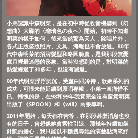
小弟認識中森明菜，是在初中時從收音機聽到《幻
想曲》大碟的〈瑠璃色の夜へ〉開始。初時不知道
明菜的樣子如何，
後來當然驚為天人，除唱片外，
各式正版盜版照片、文具、
海報也不會放過。80年
代中森明菜的招牌髮型和略圓臉龐，
是我那段無憂
歲月裡最迷戀的形象。當時沒想到的是，
對明菜的
熱愛經過了30多年，也沒有減退。
90年代明菜浮浮沉沉，受盡白眼冷待，歌姬系列的
成功，
可恨未能延續到原唱專輯，小弟一直痛惜不
已。慚愧的是，
在98和99年我竟完全沒有留意明菜
出版了《SPOON》和《will》兩張專輯。
2011年開始，每天都在苦等，在那段甚麼消息也沒
有的日子，
曾想像她會索性引退。那幾年持續如坐
針氈的擔心，
我只能以不斷搜尋她的演藝點滴來紓