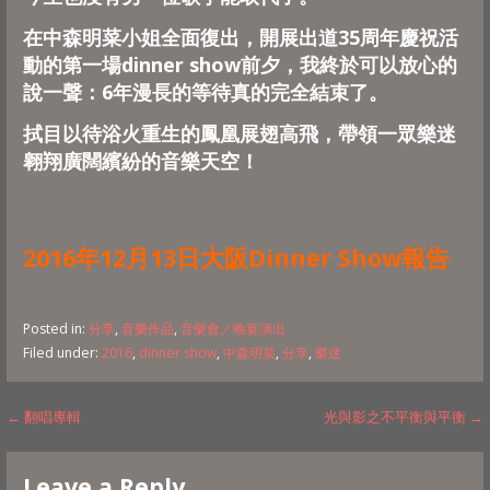
在中森明菜小姐全面復出，
開展出道35周年慶祝活
動的第一場dinner show前夕，我終於可以放心的
說一聲：
6年漫長的等待真的完全結束了。
拭目以待浴火重生的鳳凰展翅高飛，
帶領一眾樂迷
翱翔廣闊繽紛的音樂天空！
2016年12月13日大阪Dinner Show報告
Posted in:
分享
,
音樂作品
,
音樂會／晚宴演出
Filed under:
2016
,
dinner show
,
中森明菜
,
分享
,
樂迷
Post
← 翻唱專輯
光與影之不平衡與平衡 →
navigation
Leave a Reply