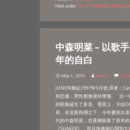
Filed under:
1997
,
中日對照
,
中森明菜
,
中森明菜 – 以歌
年的自白
May 1, 2019
admin
Leav
JUNON雜誌1997年5月號 譯者：
和悲傷，男性都會讓你學懂。 近一
的歌曲誕生了多首。電視上、卡拉O
有。在這股熱潮之下，今年慶祝出道
代的中森明菜，也逐漸恢復了原本的
《SHAKER》，而且快將舉行闊別九