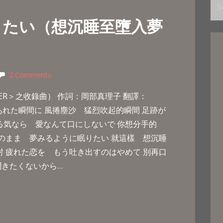
Se
for
りたい（想沉睡至墮入夢
2 Comments
KER＞之收錄曲） 作詞：岡部真理子 翻譯：
吹きあれた瞬間に 風捲塵沙 猛烈吹起的瞬間 足跡が
る気なら 愛なんて口にしないで 你想分手的
のまま 夢みるように眠りたい 就這樣 想沉睡
封 疲れた恋を もう吐き出すのはやめて 別再口
聞きたくないから…