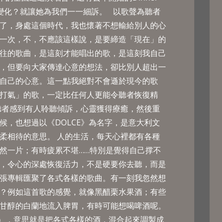
的變化？就讓她為我們一一細訴。 以歌聲為聽者
然了，身處這個時代，我也懷著不想輸給別人的心
一次，不，不應該這樣說，是要締造「現在」的
往的歌曲，是這刻才能唱出的歌，是這刻我自己
，但要向大家傳達心意的想法，卻比別人超出一
自己的心意。這一點我絕對不會遜於現今的歌
打氣」的歌，一定比任何人更能令聽者恢復精
聽者感到有人聆聽傾訴，心靈獲得療癒，然後重
候，也想過以《DOLCE》為名字，是意大利文
柔相待的意思。 人的生活，每天心裡都有各種
然一片；有時疲累不堪……特別是覺得自己撑不
，令心的深處恢復活力，不是硬要你去聽，而是
張專輯匯聚了各式各樣的歌曲。有一刻我忽然想
？例如這首歌的感覺，就像黑醋栗水果酒；有些
甘醇的白蘭地流入脾胃，有時可能想喝啤酒呢。
器），意思就是把各式各樣的酒，混合起來調製成