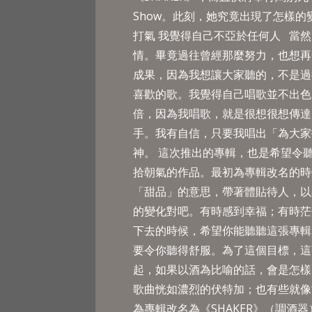
Show。此刻，她究竟出現了怎樣
打氣 我覺得自己不亞於任何人 當
情。畢竟過往曾經那麼努力，也想再
成果，因為我想讓大家聽的，不是過
喜歡的歌。我覺得自己唱歌並不出色
倍，因為我唱歌，就是很想很想傳達
手。我有自信，只要我唱出「為大家
神。 這次推出的專輯，也是希望令
拾朝氣的作品。最初為專輯改名的時
「甜品」的意思，帶著體貼待人，以
的變化對吧。有時感到幸福；有時茫
下去的時候，希望你能聽聽這張專輯
要令你聽得舒服。為了這個目標，這
起，如果以酒為比喻的話，會是怎樣
歌曲恍如濃烈的伏特加；也有些就像
為專輯改名為《SHAKER》（調酒