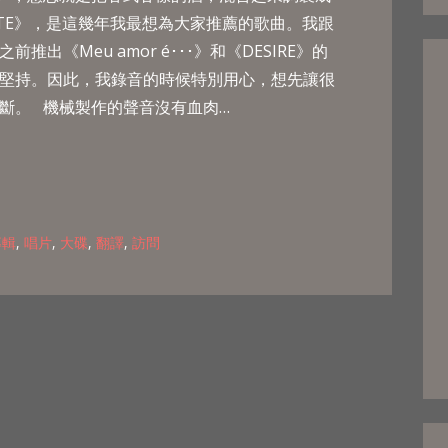
TITE》，是這幾年我最想為大家推薦的歌曲。我跟
出《Meu amor é･･･》和《DESIRE》的
堅持。因此，我錄音的時候特別用心，想先讓很
斷。 機械製作的聲音沒有血肉…
專輯
,
唱片
,
大碟
,
翻譯
,
訪問