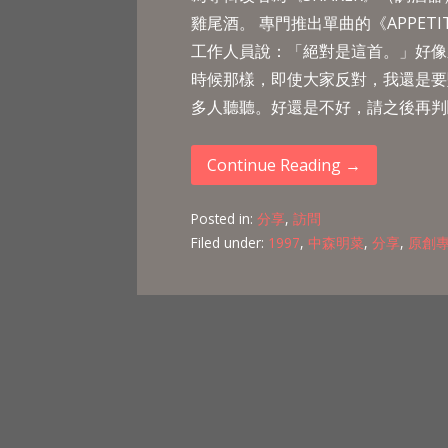
雞尾酒。 專門推出單曲的《APPE
工作人員說：「絕對是這首。」好像之前推
時候那樣，即使大家反對，我還是要
多人聽聽。好還是不好，請之後再判
Continue Reading →
Posted in:
分享
,
訪問
Filed under:
1997
,
中森明菜
,
分享
,
原創