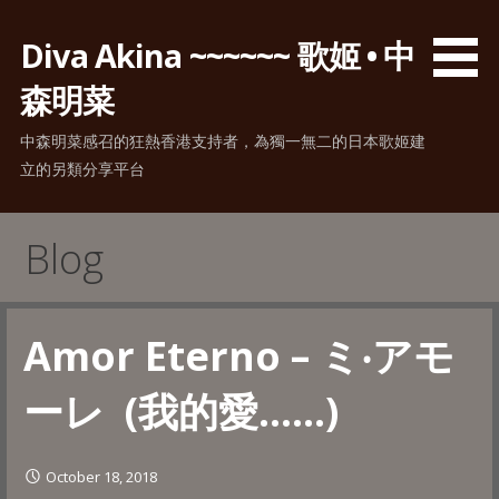
Skip
to
Diva Akina ~~~~~~ 歌姬 • 中
content
森明菜
中森明菜感召的狂熱香港支持者，為獨一無二的日本歌姬建
立的另類分享平台
Blog
Amor Eterno – ミ‧アモ
ーレ (我的愛……)
October 18, 2018