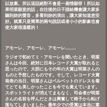
以放棄。所以這話絕對不會是一廂情願呀！所以如
果明菜願意的話，在往後的日子請給機會讓大家多
聽到妳的聲音，多看到妳的演出，讓大家知道您安
好。就算只是簡單的兩句說話或者小小的影象也會
使大家很溫暖的！
アモーレ、アモーレ、アモーレ………
ラジオで初めてミ・アモーレを聞いたとき、明菜
さんは今回、絶対に日本レコード大賞が取れると
思ったので、大胆にもその年の大賞は明菜さんの
ものと予想したものです。そして、レコード大賞
発表の当日、明菜さんはベルベットのドレスを着
てとても美しかったことを今でも覚えています。
スポットライトが消えてまもなく、司会者が明菜
さんの名前を呼んだときは興奮して椅子から転げ
落ちてしまいました。最年少での受賞は本当に素