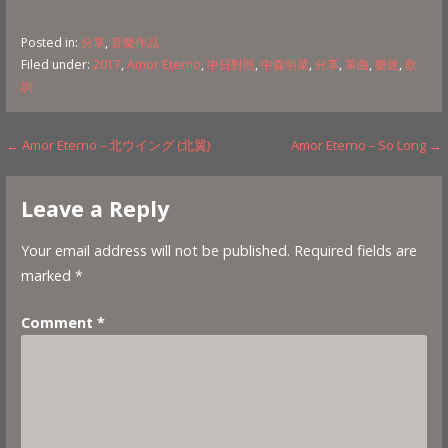
Posted in:
分享
,
音樂作品
Filed under:
2017
,
Amor Eterno
,
中日對照
,
中森明菜
,
分享
,
單曲
,
樂迷
,
歌
詞
Post
← Amor Eterno – 北ウイング (北翼)
Amor Eterno – So Long →
navigation
Leave a Reply
Your email address will not be published.
Required fields are
marked
*
Comment
*