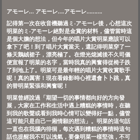
アモーレ… アモーレ….アモーレ……….
記得第一次在收音機聽過ミ‧アモーレ後，心想這次
明菜的ミ‧アモーレ絕對是金賞的材料，儘管當時這
是個大膽的想法，但今年的唱片大賞明菜應該可以
拿下了吧！到了唱片大賞當天，還記得明菜穿了一
條天鵝絨裙子，漂亮極了。在燈光熄滅後不久司儀
便宣報了明菜的名字，當時我真的興奮得從椅子跌
了到地上了。明菜可是最年輕的唱片大賞收賞歌手
呢！真的厲害！現在看錄影時心裡還會卜卜跳，真
的替明菜緊張和興奮呢！
明菜曾經說過「期望一切的事情都向好的方向發
展，大家在工作和生活中遇上糟糕的事情時，在聽
到我的歌聲或看到我時心情可以變得好一點，儘管
這可能只是自己一廂情願的想法」。明菜的這句話
一直也在我腦內徘徊，每次遇到糟糕的事情時這句
話也提醒我不可以洩氣，要像明菜一樣堅強，不可