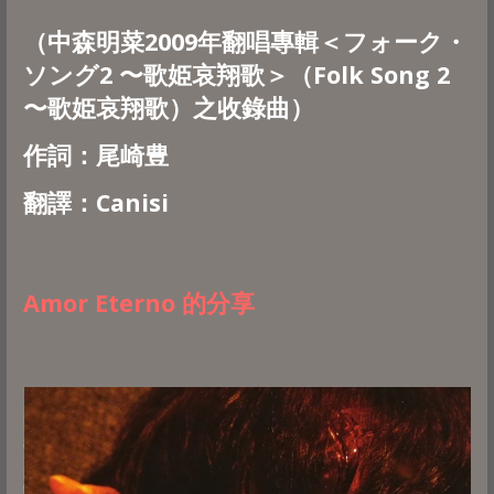
（中森明菜2009年翻唱專輯＜フォーク・
ソング2 〜歌姫哀翔歌＞（Folk Song 2
〜歌姫哀翔歌）之收錄曲）
作詞：尾崎豊
翻譯：Canisi
Amor Eterno 的分享