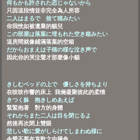
何もかも許された恋じゃないから
只因這段情並非完全為人所容
二人はまるで 捨て猫みたい
你我恍如被遺棄的貓兒
この部屋は落葉に埋もれた空き箱みたい
這房間就像鋪滿落葉的空箱
だからおまえは子猫の様な泣き声で
因此你的哭泣聲才那麼像小貓
きしむベッドの上で 優しさを持ちより
在吱吱作響的床上 我倆凝聚彼此的柔情
きつく躰 抱きしめあえば
緊緊抱著 對方的身體
それからまた二人は目を閉じるよ
然後再次閉上雙眼
悲しい歌に愛がしらけてしまわぬ様に
令愛不要在哀歌之中褪色