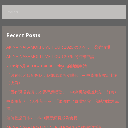
Search
for:
Recent Posts
AKINA NAKAMORI LIVE TOUR 2026 のチケット発売情報
AKINA NAKAMORI LIVE TOUR 2026 的抽籤申請
2026年5月 ALDEA Bar at Tokyo 的抽籤申請
「因有歌迷願意等我，我想試試再次唱歌」─ 中森明菜暢談此刻
（後篇）
「因有現場表演，才覺得想唱歌」─ 中森明菜暢談此刻（前篇）
中森明菜 活出人生新一章 –「能讓自己展露笑容，我感到非常幸
福」
如何登記日本7 Ticket購票網頁成為會員
AKINA NAKAMORI DINNER SHOW 2025的抽籤申請