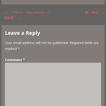
Post
← ミ・アモーレ〔Meu amor é･･･〕
駅（車站） →
（我的愛……）
navigation
Leave a Reply
Your email address will not be published.
Required fields are
marked
*
Comment
*