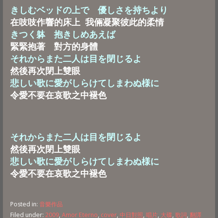
きしむベッドの上で 優しさを持ちより
在吱吱作響的床上 我倆凝聚彼此的柔情
きつく躰 抱きしめあえば
緊緊抱著 對方的身體
それからまた二人は目を閉じるよ
然後再次閉上雙眼
悲しい歌に愛がしらけてしまわぬ様に
令愛不要在哀歌之中褪色
それからまた二人は目を閉じるよ
然後再次閉上雙眼
悲しい歌に愛がしらけてしまわぬ様に
令愛不要在哀歌之中褪色
Posted in:
音樂作品
Filed under:
2009
,
Amor Eterno
,
cover
,
中日對照
,
唱片
,
大碟
,
歌詞
,
翻譯