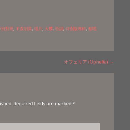
中日對照
,
中森明菜
,
唱片
,
大碟
,
歌詞
,
特別版專輯
,
翻唱
オフェリア (Ophelia) →
ished.
Required fields are marked
*