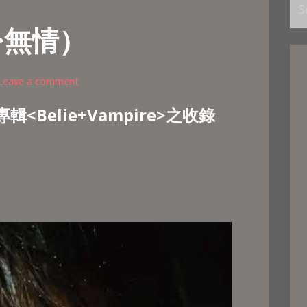
Se
for
·無情）
Leave a comment
<Belie+Vampire>之收錄