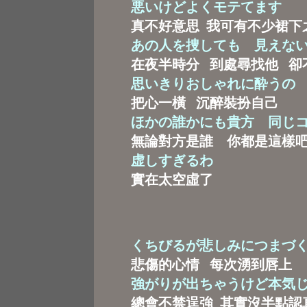
悪いけどよくモテてます
真不好意思 我可有不少裙下
あの人を捜しても 見えな
在夜半時分 到處尋找他 卻
思いきりおしゃれに酔うの
把心一橫 沉醉裝扮自己
ほかの誰かにも貴方 同じ
無論對方是誰 你都是這樣
虚しすぎるわ
實在太空虛了
くちびるが悲しみにつまづ
悲傷的心情 每次湧到唇上
強がりが出ちゃうけど本気
總會不禁逞強 其實沒半點認