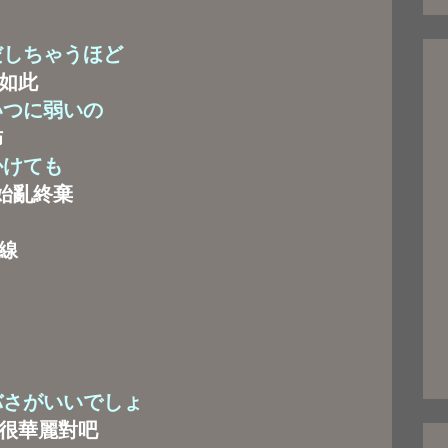
だしちゃうほど
如此
いつに弱いの
佈
かけても
始亂終棄
線
バさがいいでしょ
很華麗對吧