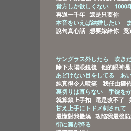
貴方しか欲しくない 1000
再過一千年 還是只要你
本音をいえば結婚したい 
說句真心話 想要嫁給你 竟
サングラス外したら 吹き
除下太陽眼鏡後 他的眼神是
あどけない目をしてる あ
純真得令人噴笑 我任由擺
裏切りは直らない 手錠を
就算鎖上手扣 還是改不了 
甘え上手にトドメ刺されて
最懂對我撒嬌 攻陷我最後防
街に霧が降る