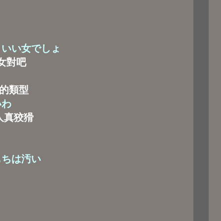
 いい女でしょ
女對吧
的類型
いわ
人真狡猾
もちは汚い