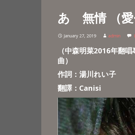
あゝ無情 （愛
January 27, 2019
admin
（中森明菜2016年翻唱專輯
曲）
作詞：湯川れい子
翻譯：Canisi