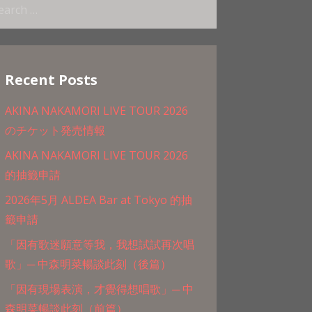
arch
:
Recent Posts
AKINA NAKAMORI LIVE TOUR 2026
のチケット発売情報
AKINA NAKAMORI LIVE TOUR 2026
的抽籤申請
2026年5月 ALDEA Bar at Tokyo 的抽
籤申請
「因有歌迷願意等我，我想試試再次唱
歌」─ 中森明菜暢談此刻（後篇）
「因有現場表演，才覺得想唱歌」─ 中
森明菜暢談此刻（前篇）