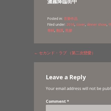
濃霧降臨街中
Posted in:
音樂作品
Filed under:
2016
,
cover
,
dinner show
,
專輯
,
翻譯
,
黑膠
Post
← セカンド・ラブ （第二次戀愛）
navigation
Leave a Reply
Your email address will not be publ
Comment
*