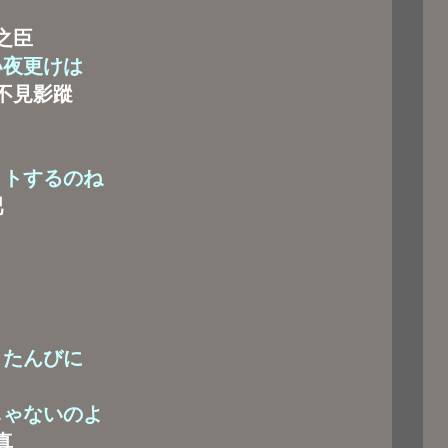
之臣
い夜更けは
不見影蹤
コトするのね
吧
くたんびに
じゃないのよ
真