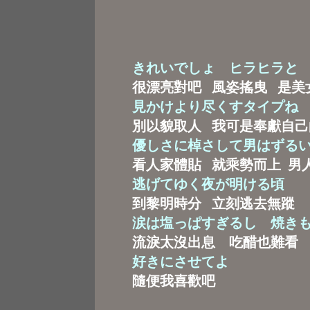
きれいでしょ ヒラヒラと
很漂亮對吧 風姿搖曳 是美
見かけより尽くすタイプね
別以貌取人 我可是奉獻自己
優しさに棹さして男はずる
看人家體貼 就乘勢而上 男
逃げてゆく夜が明ける頃
到黎明時分 立刻逃去無蹤
涙は塩っぱすぎるし 焼き
流淚太沒出息 吃醋也難看
好きにさせてよ
隨便我喜歡吧