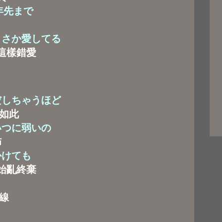
年先まで
まさか愛してる
這樣錯愛
だしちゃうほど
如此
いつに弱いの
佈
かけても
始亂終棄
線