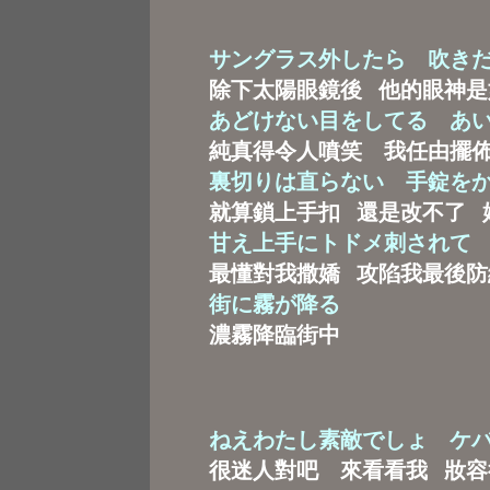
サングラス外したら 吹き
除下太陽眼鏡後 他的眼神是
あどけない目をしてる あ
純真得令人噴笑 我任由擺
裏切りは直らない 手錠を
就算鎖上手扣 還是改不了 
甘え上手にトドメ刺されて
最懂對我撒嬌 攻陷我最後防
街に霧が降る
濃霧降臨街中
ねえわたし素敵でしょ ケ
很迷人對吧 來看看我 妝容