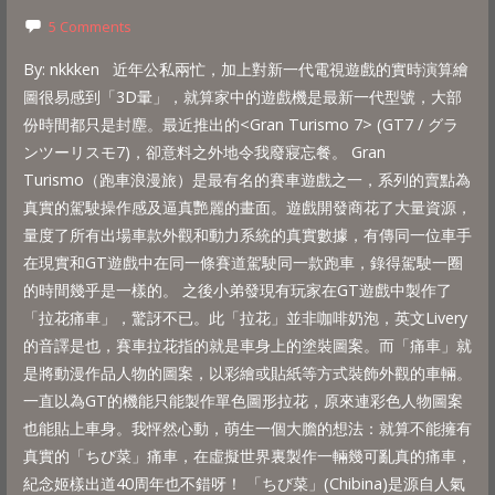
5 Comments
By: nkkken 近年公私兩忙，加上對新一代電視遊戲的實時演算繪
圖很易感到「3D暈」，就算家中的遊戲機是最新一代型號，大部
份時間都只是封塵。最近推出的<Gran Turismo 7> (GT7 / グラ
ンツーリスモ7)，卻意料之外地令我廢寢忘餐。 Gran
Turismo（跑車浪漫旅）是最有名的賽車遊戲之一，系列的賣點為
真實的駕駛操作感及逼真艷麗的畫面。遊戲開發商花了大量資源，
量度了所有出場車款外觀和動力系統的真實數據，有傳同一位車手
在現實和GT遊戲中在同一條賽道駕駛同一款跑車，錄得駕駛一圈
的時間幾乎是一樣的。 之後小弟發現有玩家在GT遊戲中製作了
「拉花痛車」，驚訝不已。此「拉花」並非咖啡奶泡，英文Livery
的音譯是也，賽車拉花指的就是車身上的塗裝圖案。而「痛車」就
是將動漫作品人物的圖案，以彩繪或貼紙等方式裝飾外觀的車輛。
一直以為GT的機能只能製作單色圖形拉花，原來連彩色人物圖案
也能貼上車身。我怦然心動，萌生一個大膽的想法：就算不能擁有
真實的「ちび菜」痛車，在虛擬世界裏製作一輛幾可亂真的痛車，
紀念姬樣出道40周年也不錯呀！ 「ちび菜」(Chibina)是源自人氣