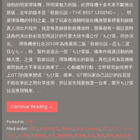
強勁的明菜彈珠機，拜明菜魅力所賜，此彈珠機十多年來不斷推出
新版，去年的版本是「歌姫伝説～THE BEST LEGEND～」。 明
菜彈珠機的特別之處，除了玩家在過關時能在機身螢幕裡看到姬樣
真人演出片段外，就是每首姬樣歌曲播放時，螢幕都有一個以當時
該曲的演出歌衫造型而設計的可愛大頭卡通公仔「ちび菜」同步演
出。 彈珠機會社在2010年為推廣第二版「歌姫伝説～恋も二度
目なら～」時，製作並送出一部「ちび菜版」痛車作推廣活動的終
極大獎。之後「歌姫伝説」彈珠機推出的新版，再也沒有為宣傳推
廣而如此大手筆送出跑車了…… 心動繼而行動，立即研究如何將手
上GT7的跑車變成「ちび菜」痛車。GT裡玩家自己設計的拉花並
不能在車款之間分享使用，所以首先我要挑選一台車，榮升ちび菜
拉花專用戰車。…
Continue Reading →
Posted in:
分享
Filed under:
2022
,
40周年紀念
,
chibina
,
Gran Turismo
,
GT7
,
グランツーリ
スモ7
,
ちび菜
,
中森明菜
,
分享
,
原創專輯
,
彈珠機
,
拉花
,
樂迷
,
痛車
,
跑車浪漫