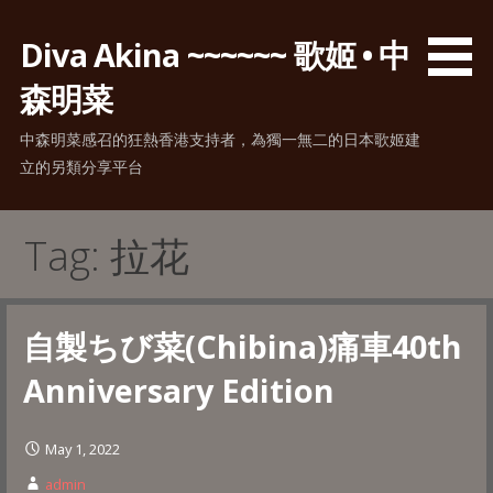
Skip
to
Diva Akina ~~~~~~ 歌姬 • 中
content
森明菜
中森明菜感召的狂熱香港支持者，為獨一無二的日本歌姬建
立的另類分享平台
Tag: 拉花
自製ちび菜(Chibina)痛車40th
Anniversary Edition
May 1, 2022
admin