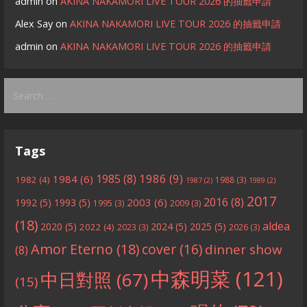
admin
on
AKINA NAKAMORI LIVE TOUR 2026 的抽籤申請
Alex Say
on
AKINA NAKAMORI LIVE TOUR 2026 的抽籤申請
admin
on
AKINA NAKAMORI LIVE TOUR 2026 的抽籤申請
Search
for:
Tags
1986
(9)
1985
(8)
1984
(6)
1982
(4)
1988
(3)
1987
(2)
1989
(2)
2017
2016
(8)
2003
(6)
1992
(5)
1993
(5)
1995
(3)
2009
(3)
(18)
aldea
2020
(5)
2024
(5)
2025
(5)
2022
(4)
2023
(3)
2026
(3)
Amor Eterno
(18)
cover
(16)
dinner show
(8)
中森明菜
(121)
中日對照
(67)
(15)