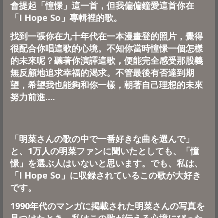
會提起「憧憬」這一首，但我偏偏鐘愛這首你在
「I Hope So」專輯裡的歌。
找到一張你在九十年代在一本漫畫登的照片，覺得
很配合你唱這歌的心境。不知你當時憧憬一個怎樣
的未來呢？聽著你演譯這歌，便能完全感受那股義
無反顧地追求幸福的渴求。不管最後有否達到期
望，希望我也能夠和你一樣，朝著自己理想的未來
努力前進….
「明菜さんの歌の中で一番好きな曲を選んで」
と、1万人の明菜ファンに聞いたとしても、「憧
憬」を選ぶ人はいないと思います。でも、私は、
「I Hope So」に収録されているこの歌が大好き
です。
1990年代のマンガに掲載された明菜さんの写真を
見つけたとき、私はこの歌が伝える心境にぴった