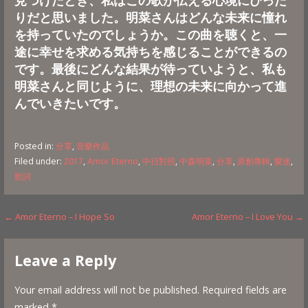
りだと思いました。明菜さんはどんな未来に憧れ
を持っていたのでしょうか。この曲を聴くと、一
途に幸せを求める気持ちを感じることができるの
です。最後にどんな結果が待っていようと、私も
明菜さんと同じように、理想の未来に向かって進
んでいきたいです。
Posted in:
分享
,
音樂作品
Filed under:
2017
,
Amor Eterno
,
中日對照
,
中森明菜
,
分享
,
原創專輯
,
樂迷
,
歌詞
Post
← Amor Eterno – I Hope So
Amor Eterno – I Love You →
navigation
Leave a Reply
Your email address will not be published.
Required fields are
marked
*