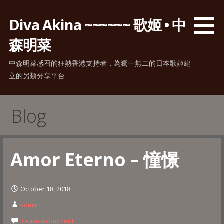
Skip
to
Diva Akina ~~~~~~ 歌姬 • 中
content
森明菜
中森明菜感召的狂熱香港支持者，為獨一無二的日本歌姬建
立的另類分享平台
Blog
Amor Eterno – 憧憬
October 18, 2018
admin
Leave a comment