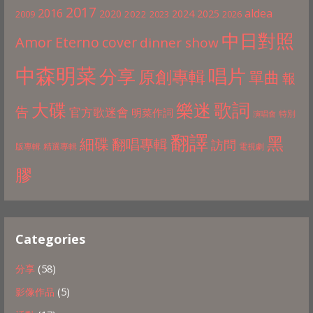
2017
2016
aldea
2020
2024
2025
2022
2009
2023
2026
中日對照
Amor Eterno
cover
dinner show
中森明菜
分享
唱片
原創專輯
單曲
報
歌詞
大碟
樂迷
告
官方歌迷會
明菜作詞
特別
演唱會
翻譯
黑
細碟
翻唱專輯
訪問
版專輯
精選專輯
電視劇
膠
Categories
分享
(58)
影像作品
(5)